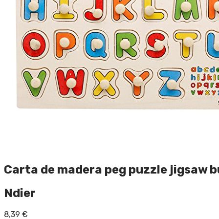
Carta de madera peg puzzle jigsaw b
Ndier
8,39
€