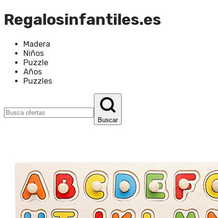
Regalosinfantiles.es
Madera
Niños
Puzzle
Años
Puzzles
Buscar